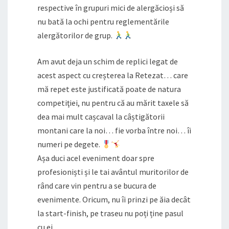
respective în grupuri mici de alergăcioși să
nu bată la ochi pentru reglementările
alergătorilor de grup.
Am avut deja un schim de replici legat de
acest aspect cu creșterea la Retezat… care
mă repet este justificată poate de natura
competiţiei, nu pentru că au mărit taxele să
dea mai mult cașcaval la câștigătorii
montani care la noi… fie vorba între noi… îi
numeri pe degete.
Așa duci acel eveniment doar spre
profesioniști și le tai avântul muritorilor de
rând care vin pentru a se bucura de
evenimente. Oricum, nu îi prinzi pe ăia decât
la start-finish, pe traseu nu poți ține pasul
cu ei.