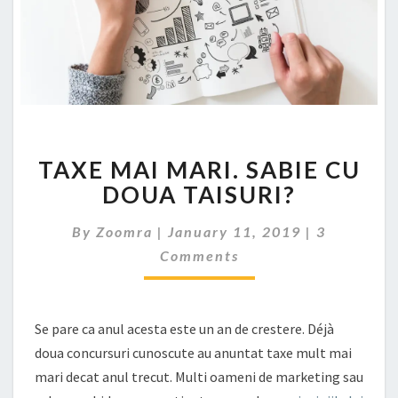
TAXE
TAXE MAI MARI. SABIE CU
MAI
MARI.
DOUA TAISURI?
SABIE
CU
Comments
By
Zoomra
|
January 11, 2019
|
3
DOUA
Comments
TAISURI?
Se pare ca anul acesta este un an de crestere. Déjà
doua concursuri cunoscute au anuntat taxe mult mai
mari decat anul trecut. Multi oameni de marketing sau