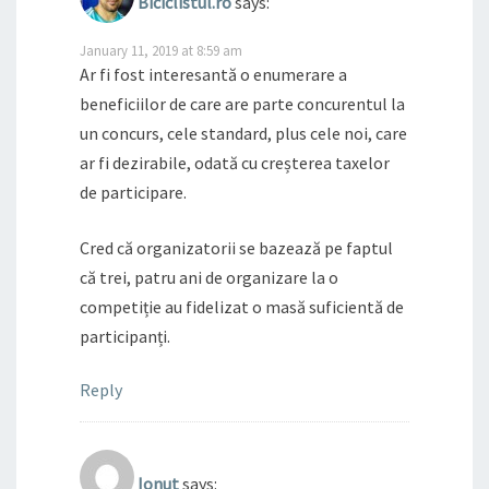
Biciclistul.ro
says:
January 11, 2019 at 8:59 am
Ar fi fost interesantă o enumerare a
beneficiilor de care are parte concurentul la
un concurs, cele standard, plus cele noi, care
ar fi dezirabile, odată cu creșterea taxelor
de participare.
Cred că organizatorii se bazează pe faptul
că trei, patru ani de organizare la o
competiție au fidelizat o masă suficientă de
participanți.
Reply
Ionut
says: