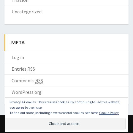
Triatlon
Uncategorized
META
Log in
Entries
RSS
Comments
RSS
WordPress.org
Privacy & Cookies: This site uses cookies. By continuing to use this website,
you agree to their use.
To find out more, including how to control cookies, see here:
Cookie Policy
© 2026 ZOOMRA | Powered by
Outstandingthemes