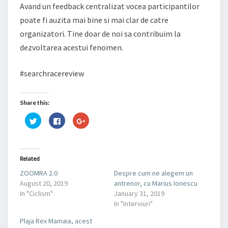
Avand un feedback centralizat vocea participantilor
poate fi auzita mai bine si mai clar de catre
organizatori. Tine doar de noi sa contribuim la
dezvoltarea acestui fenomen.
#searchracereview
Share this:
C
C
C
l
l
l
i
i
i
c
c
c
k
k
k
t
t
t
o
o
o
Related
s
s
s
h
h
h
ZOOMRA 2.0
Despre cum ne alegem un
a
a
a
r
r
r
August 20, 2019
antrenor, cu Marius Ionescu
e
e
e
o
o
o
In "Ciclism"
January 31, 2019
n
n
n
In "Interviuri"
T
F
G
w
a
o
i
c
o
Plaja Rex Mamaia, acest
t
e
g