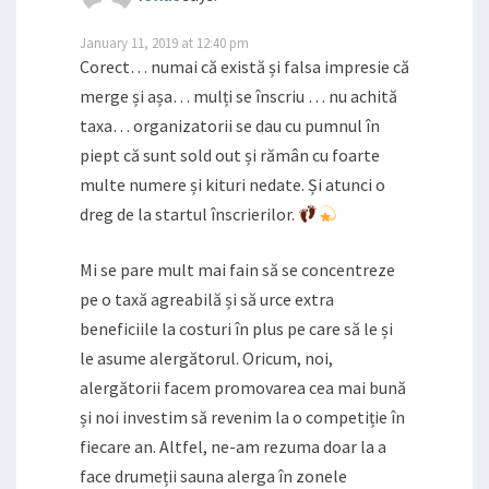
January 11, 2019 at 12:40 pm
Corect… numai că există și falsa impresie că
merge și așa… mulți se înscriu … nu achită
taxa… organizatorii se dau cu pumnul în
piept că sunt sold out și rămân cu foarte
multe numere și kituri nedate. Și atunci o
dreg de la startul înscrierilor.
Mi se pare mult mai fain să se concentreze
pe o taxă agreabilă și să urce extra
beneficiile la costuri în plus pe care să le și
le asume alergătorul. Oricum, noi,
alergătorii facem promovarea cea mai bună
și noi investim să revenim la o competiție în
fiecare an. Altfel, ne-am rezuma doar la a
face drumeții sauna alerga în zonele