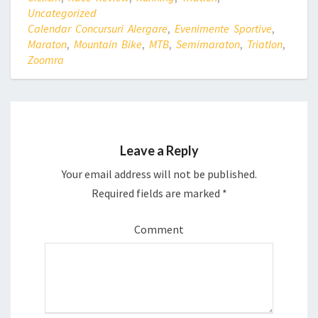
d
n
d
Uncategorized
o
d
o
w
o
w
Calendar Concursuri Alergare
,
Evenimente Sportive
,
)
w
)
)
Maraton
,
Mountain Bike
,
MTB
,
Semimaraton
,
Triatlon
,
Zoomra
Leave a Reply
Your email address will not be published.
Required fields are marked
*
Comment