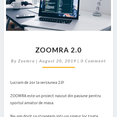
ZOOMRA
ZOOMRA 2.0
2.0
Comments
By
Zoomra
|
August 20, 2019
|
0 Comment
Lucram de zor la versiunea 2.0!
ZOOMRA este un proiect nascut din pasiune pentru
sportul amator de masa.
Ne-am dorit sa strangem intr-un singur loc toate