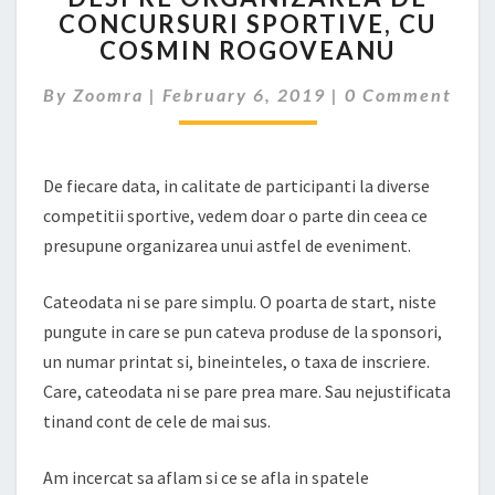
CONCURSURI SPORTIVE, CU
DE
COSMIN ROGOVEANU
CONCURSURI
SPORTIVE,
Comments
By
Zoomra
|
February 6, 2019
CU
|
0 Comment
COSMIN
ROGOVEANU
De fiecare data, in calitate de participanti la diverse
competitii sportive, vedem doar o parte din ceea ce
presupune organizarea unui astfel de eveniment.
Cateodata ni se pare simplu. O poarta de start, niste
pungute in care se pun cateva produse de la sponsori,
un numar printat si, bineinteles, o taxa de inscriere.
Care, cateodata ni se pare prea mare. Sau nejustificata
tinand cont de cele de mai sus.
Am incercat sa aflam si ce se afla in spatele