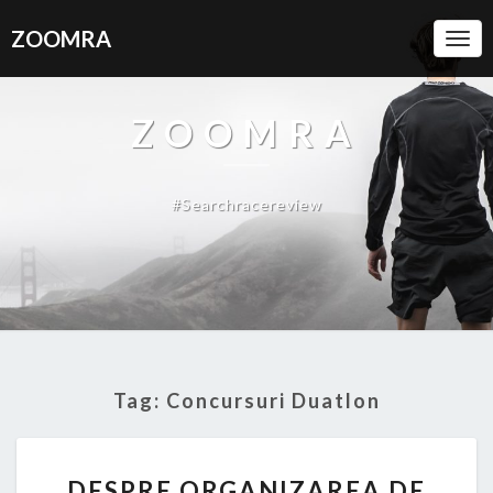
ZOOMRA
Togg
Navi
ZOOMRA
#searchracereview
Tag: Concursuri Duatlon
DESPRE
DESPRE ORGANIZAREA DE
ORGANIZAREA